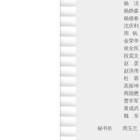
杨 洁 北京
杨静森 北京
杨德春 北京同
沈庆利 北京
周 钒 北京
金荣华 首都
侯全民 北京
段震文 北京
赵 彦 中国医
赵洪伟 中国
杜 蓉 北京
高振坤 北京
商国懋 北京
曹学军 中国
黄成武 北京
魏 东 北京
秘书长 周玉兰 