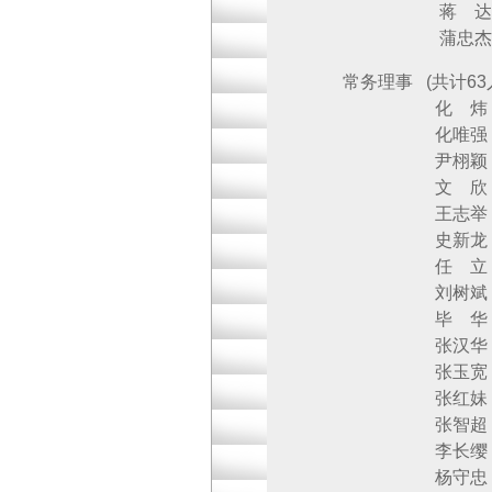
蒋 达 华润
蒲忠杰 乐普（
常务理事 (共计
化 炜 北京
化唯强 国药
尹栩颖 北京
文 欣 北京
王志举 北京
史新龙 北京
任 立 北京
刘树斌 北京
毕 华 北京
张汉华 北京
张玉宽 北京
张红妹 北京
张智超 北京
李长缨 北京
杨守忠 北京