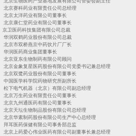
物医药产业基地发展有限公司管委会副主任
赛科药业有限责任公司总经理
太洋药业有限公司董事长
康仁堂药业有限公司董事长
医药科技集团有限公司总裁
双鹤药业股份有限公司总裁
市双桥燕京中药饮片厂厂长
医药商业集团董事长
亚东生物制药有限公司顾问
象复星医药股份有限公司党委书记兼总经理
双鹭药业股份有限公司董事长
医学科学院药物研究所副所长
电气机器（北京）有限公司副总经理
万生药业有限责任公司董事长
州通医药有限公司董事长
天坛生物制品股份有限公司总经理
华素制药股份有限公司生产中心总经理
医药保健有限公司事务部总监
药爱心伟业医药有限公司副董事长兼总经理