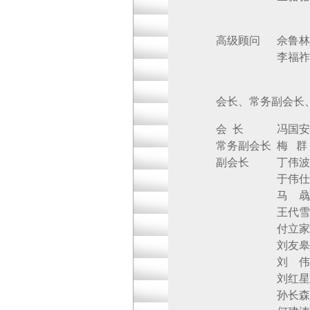
高级顾问 佘鲁林
李福祚 华润
会长、常务副会长
会 长 冯国安 
常务副会长 梅 
副会长 丁伟波
于伟仕 悦康
马 骉 北京
王代雪 北京
付立家 北京
刘友皋 北京
刘 伟 北京
刘红星 北京
孙长森 北京