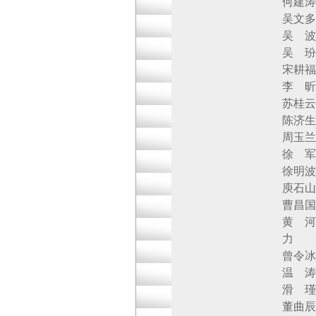
何建涛 北京生
吴文多 北京
吴 波 北京
吴 玢 北京
宋耕福 京卫
李 昕 华润
苏桂云 北京
陈济生 华润
周玉兰 北京
徐 军 北京金
徐明波 北京
庾石山 中国
曹昌国 松下
黄 河 北京
力 北京九
曾令冰 北京
温 涛 北京
滑 瑾 拜耳
董曲辰 北京上