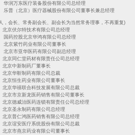
万东医疗装备股份有限公司总经理
北京）医疗器械股份有限公司董事长兼总经理
63人，会长、常务副会长、副会长为当然常务理事，不再重复)
伏尔特技术有限公司总经理
控股北京华鸿有限公司总经理
紫竹药业有限公司董事长
市亚华医药有限公司副总经理
同仁堂药材有限责任公司总经理
中新制药厂董事长
华靳制药有限公司总裁
恒生药业有限公司董事长
华禧联合科技发展有限公司总裁
市京新龙医药销售有限公司董事长
德威治医药连锁有限责任公司总经理
圣永制药有限公司总经理
普仁鸿医药销售有限公司总经理
谊安医疗系统股份有限公司总裁
市燕京药业有限公司董事长