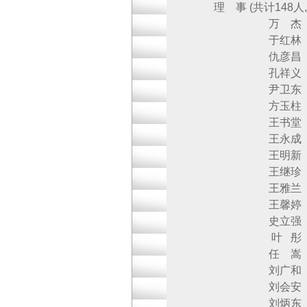
理 事 (共计14
万 杰 北京
于红林 北京
仇彦昌 北京
孔祥义 国药
尹卫东 北京
方玉柱 北京
王书堂 北京华
王永成 北京
王明新 中国医
王继珍 北京
王雅兰 北京同
王馨婷 北京
史立强 北京
叶 彤 国药
任 嵩 北京
刘广和 北京
刘会安 北京
刘炳东 北京