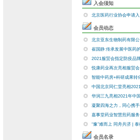
入会须知
◎
北京医药行业协会申请
会员动态
◎
北京亚东生物制药有限
◎
崔国静:传承发展中医药
◎
2021服贸会指定防疫
◎
悦康药业再次亮相服贸会
◎
智能中药房+科研成果转化
◎
中国北京同仁堂亮相202
◎
华润三九亮相2021年
◎
凝聚四海之力，同心携
◎
嘉事堂药业智慧煎药服
◎
“豫”难而上 同舟共济 |
会员名录